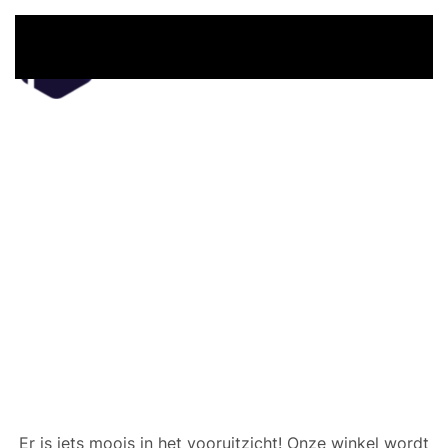
Overslaan en naar de inhoud gaan
Er zijn geweldige dingen
in het verschiet
Er is iets moois in het vooruitzicht! Onze winkel wordt