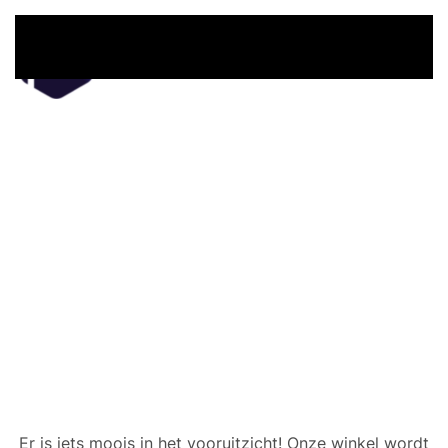
Overslaan en naar de inhoud gaan
Er zijn geweldige dingen
in het verschiet
Er is iets moois in het vooruitzicht! Onze winkel wordt