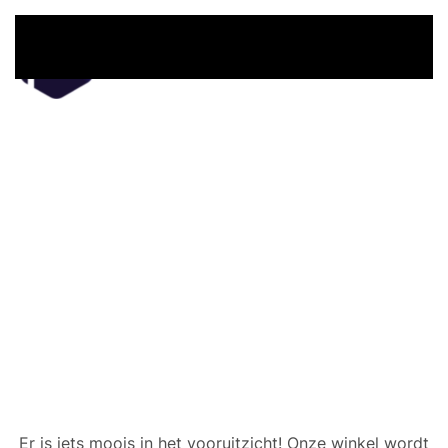
Overslaan en naar de inhoud gaan
Er zijn geweldige dingen
in het verschiet
Er is iets moois in het vooruitzicht! Onze winkel wordt