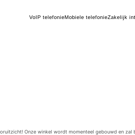
VoIP telefonie
Mobiele telefonie
Zakelijk in
 geweldige dingen in het v
 vooruitzicht! Onze winkel wordt momenteel gebouwd en zal 