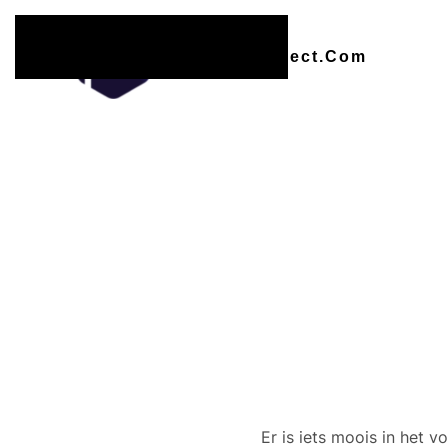
Overslaan en naar de inhoud gaan
Er zijn
Er is iets moois in het