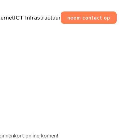
ternet
ICT Infrastructuur
neem contact op
erschiet
binnenkort online komen!