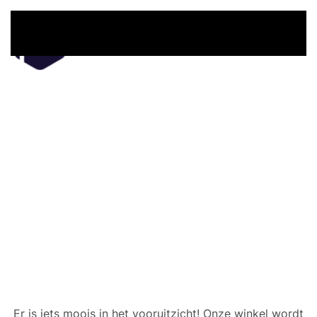
Overslaan en naar de inhoud gaan
Er zijn geweldige dingen
in het verschiet
Er is iets moois in het vooruitzicht! Onze winkel wordt