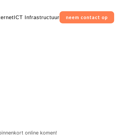
ternet
ICT Infrastructuur
neem contact op
erschiet
binnenkort online komen!