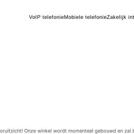
VoIP telefonie
Mobiele telefonie
Zakelijk in
 geweldige dingen in het v
 vooruitzicht! Onze winkel wordt momenteel gebouwd en zal 