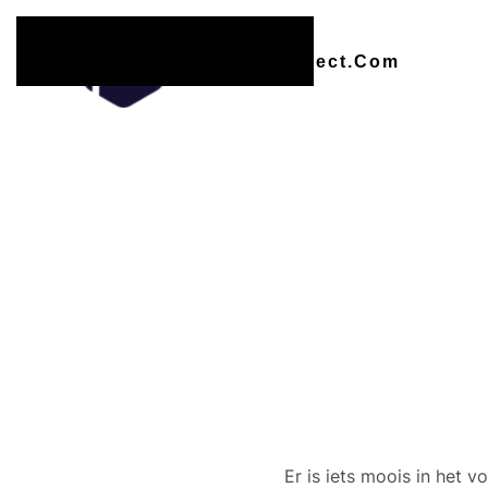
Overslaan en naar de inhoud gaan
Er zijn
Er is iets moois in het