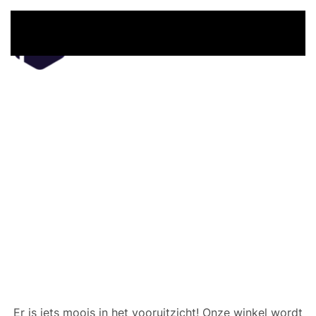
Overslaan en naar de inhoud gaan
Er zijn geweldige dingen
in het verschiet
Er is iets moois in het vooruitzicht! Onze winkel wordt