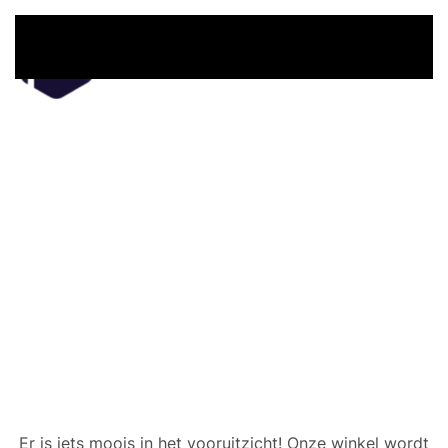
Overslaan en naar de inhoud gaan
Er zijn geweldige dingen
in het verschiet
Er is iets moois in het vooruitzicht! Onze winkel wordt