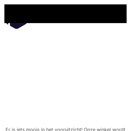
Overslaan en naar de inhoud gaan
Er zijn geweldige dingen
in het verschiet
Er is iets moois in het vooruitzicht! Onze winkel wordt