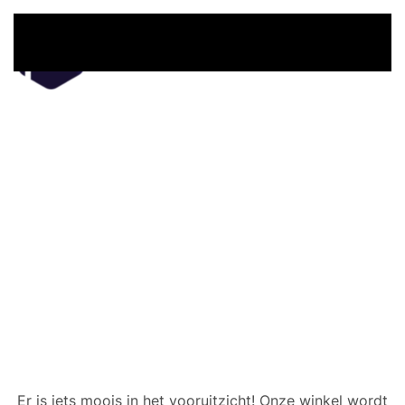
Overslaan en naar de inhoud gaan
Er zijn geweldige dingen
in het verschiet
Er is iets moois in het vooruitzicht! Onze winkel wordt