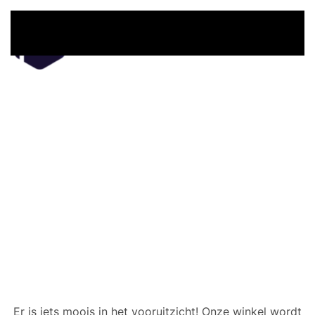
Overslaan en naar de inhoud gaan
Er zijn geweldige dingen
in het verschiet
Er is iets moois in het vooruitzicht! Onze winkel wordt