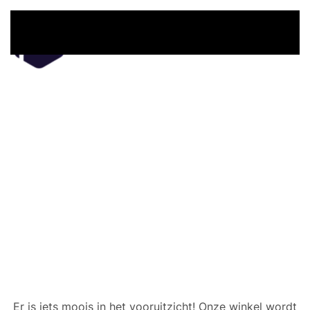
Overslaan en naar de inhoud gaan
Er zijn geweldige dingen
in het verschiet
Er is iets moois in het vooruitzicht! Onze winkel wordt