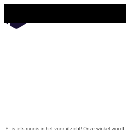
Overslaan en naar de inhoud gaan
Er zijn geweldige dingen
in het verschiet
Er is iets moois in het vooruitzicht! Onze winkel wordt