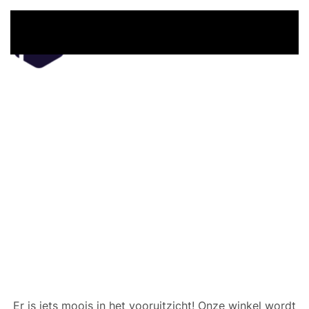
Overslaan en naar de inhoud gaan
Er zijn geweldige dingen
in het verschiet
Er is iets moois in het vooruitzicht! Onze winkel wordt