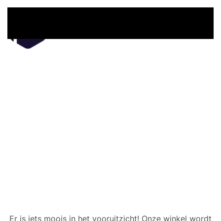
Overslaan en naar de inhoud gaan
Er zijn geweldige dingen
in het verschiet
Er is iets moois in het vooruitzicht! Onze winkel wordt