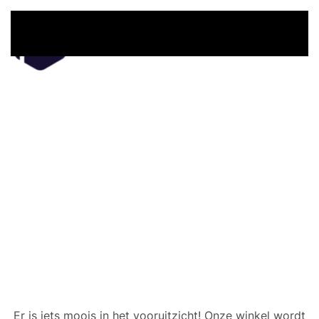
Overslaan en naar de inhoud gaan
Er zijn geweldige dingen
in het verschiet
Er is iets moois in het vooruitzicht! Onze winkel wordt