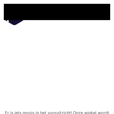
Overslaan en naar de inhoud gaan
Er zijn geweldige dingen
in het verschiet
Er is iets moois in het vooruitzicht! Onze winkel wordt