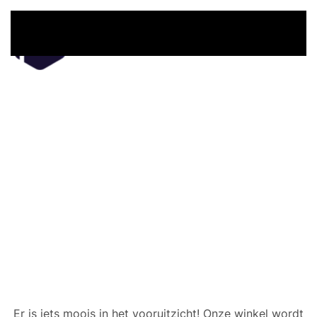
Overslaan en naar de inhoud gaan
Er zijn geweldige dingen
in het verschiet
Er is iets moois in het vooruitzicht! Onze winkel wordt