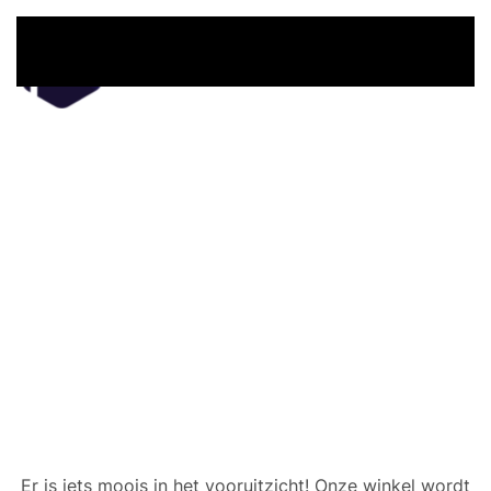
Overslaan en naar de inhoud gaan
Er zijn geweldige dingen
in het verschiet
Er is iets moois in het vooruitzicht! Onze winkel wordt