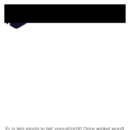
Overslaan en naar de inhoud gaan
Er zijn geweldige dingen
in het verschiet
Er is iets moois in het vooruitzicht! Onze winkel wordt