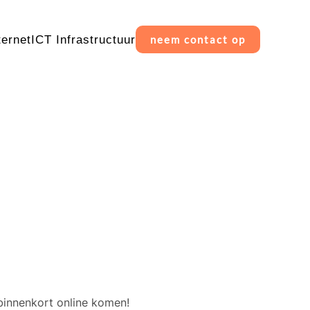
ternet
ICT Infrastructuur
neem contact op
erschiet
binnenkort online komen!