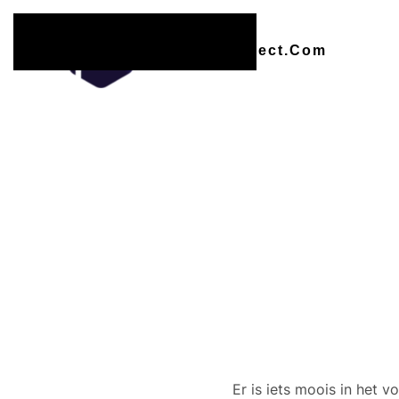
Overslaan en naar de inhoud gaan
Er zijn
Er is iets moois in het