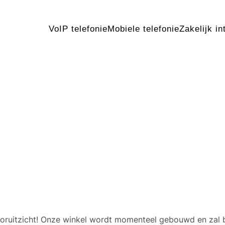
VoIP telefonie
Mobiele telefonie
Zakelijk in
 geweldige dingen in het v
 vooruitzicht! Onze winkel wordt momenteel gebouwd en zal 