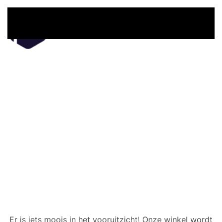
Overslaan en naar de inhoud gaan
Er zijn geweldige dingen
in het verschiet
Er is iets moois in het vooruitzicht! Onze winkel wordt