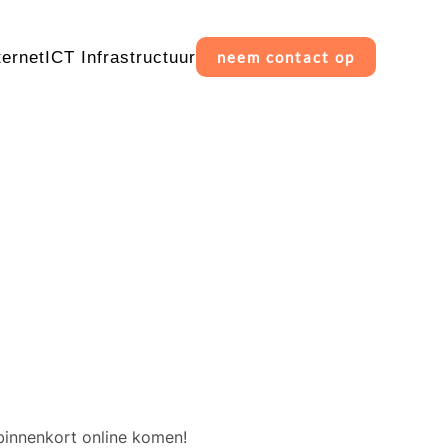
ternet
ICT Infrastructuur
neem contact op
erschiet
binnenkort online komen!