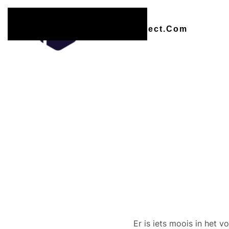
Overslaan en naar de inhoud gaan
Er zijn
Er is iets moois in het