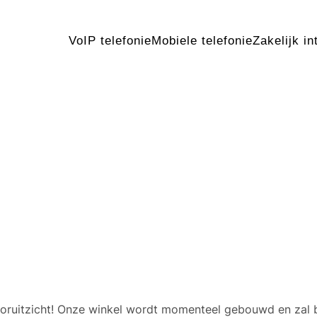
VoIP telefonie
Mobiele telefonie
Zakelijk in
 geweldige dingen in het v
 vooruitzicht! Onze winkel wordt momenteel gebouwd en zal 