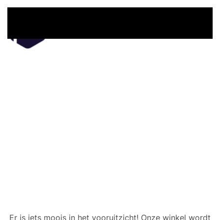
Overslaan en naar de inhoud gaan
Er zijn geweldige dingen
in het verschiet
Er is iets moois in het vooruitzicht! Onze winkel wordt