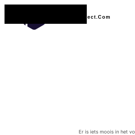
Overslaan en naar de inhoud gaan
Er zijn
Er is iets moois in het