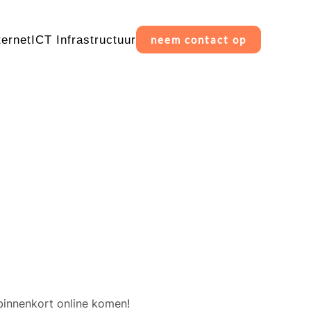
ternet
ICT Infrastructuur
neem contact op
erschiet
binnenkort online komen!