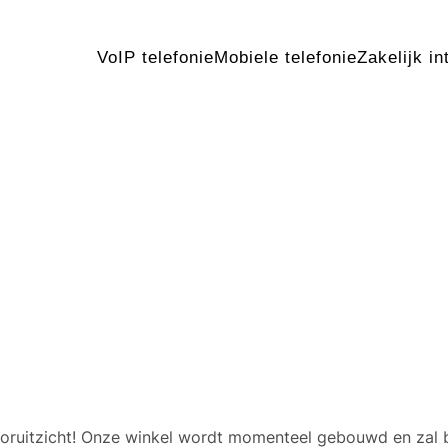
VoIP telefonie
Mobiele telefonie
Zakelijk in
 geweldige dingen in het v
 vooruitzicht! Onze winkel wordt momenteel gebouwd en zal 