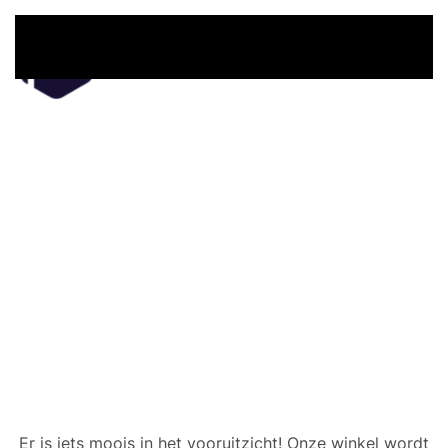
Overslaan en naar de inhoud gaan
Er zijn geweldige dingen
in het verschiet
Er is iets moois in het vooruitzicht! Onze winkel wordt