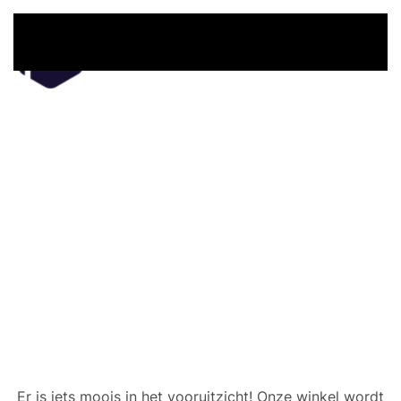
Overslaan en naar de inhoud gaan
Er zijn geweldige dingen
in het verschiet
Er is iets moois in het vooruitzicht! Onze winkel wordt