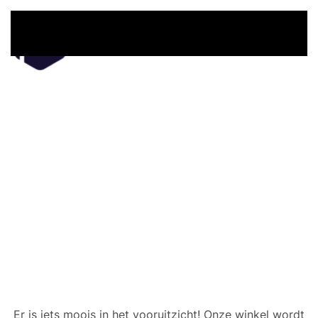
Overslaan en naar de inhoud gaan
Er zijn geweldige dingen
in het verschiet
Er is iets moois in het vooruitzicht! Onze winkel wordt