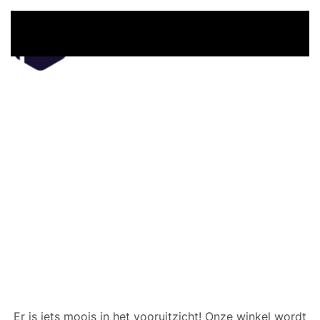
Overslaan en naar de inhoud gaan
Er zijn geweldige dingen
in het verschiet
Er is iets moois in het vooruitzicht! Onze winkel wordt