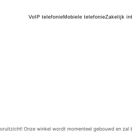
VoIP telefonie
Mobiele telefonie
Zakelijk in
 geweldige dingen in het v
 vooruitzicht! Onze winkel wordt momenteel gebouwd en zal 