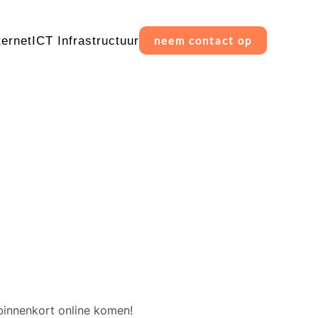
ternet
ICT Infrastructuur
neem contact op
erschiet
binnenkort online komen!