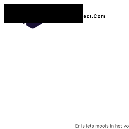
Overslaan en naar de inhoud gaan
Er zijn
Er is iets moois in het