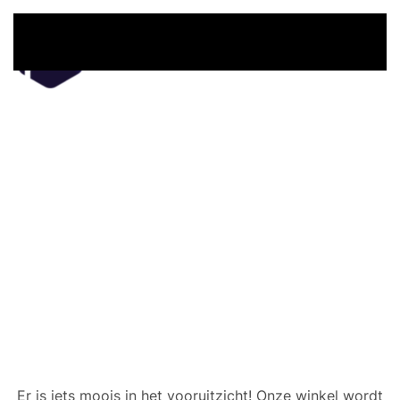
Overslaan en naar de inhoud gaan
Er zijn geweldige dingen
in het verschiet
Er is iets moois in het vooruitzicht! Onze winkel wordt