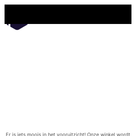
Overslaan en naar de inhoud gaan
Er zijn geweldige dingen
in het verschiet
Er is iets moois in het vooruitzicht! Onze winkel wordt