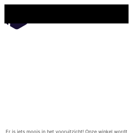
Overslaan en naar de inhoud gaan
Er zijn geweldige dingen
in het verschiet
Er is iets moois in het vooruitzicht! Onze winkel wordt