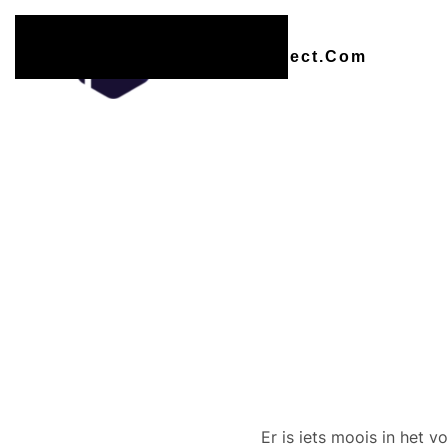
Overslaan en naar de inhoud gaan
Er zijn
Er is iets moois in het