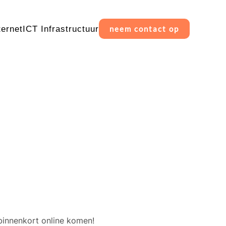
ternet
ICT Infrastructuur
neem contact op
erschiet
binnenkort online komen!