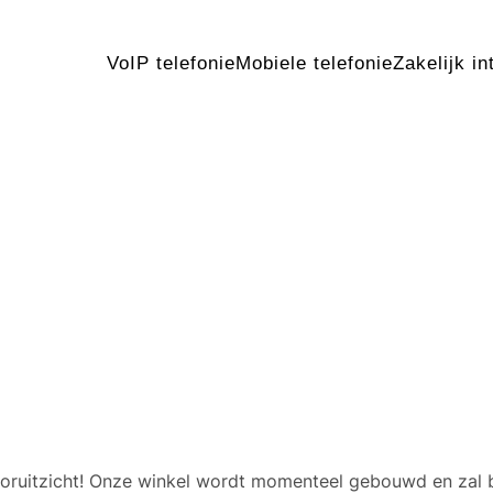
VoIP telefonie
Mobiele telefonie
Zakelijk in
 geweldige dingen in het v
 vooruitzicht! Onze winkel wordt momenteel gebouwd en zal 