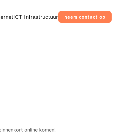
ternet
ICT Infrastructuur
neem contact op
erschiet
binnenkort online komen!