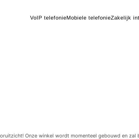
VoIP telefonie
Mobiele telefonie
Zakelijk in
 geweldige dingen in het v
 vooruitzicht! Onze winkel wordt momenteel gebouwd en zal 