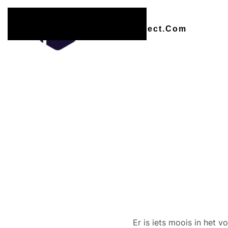
Overslaan en naar de inhoud gaan
Er zijn
Er is iets moois in het