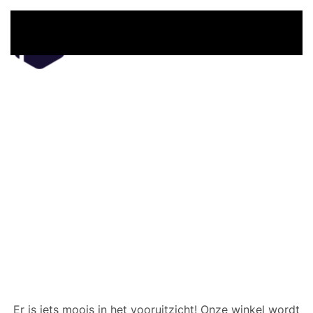
Overslaan en naar de inhoud gaan
Er zijn geweldige dingen
in het verschiet
Er is iets moois in het vooruitzicht! Onze winkel wordt