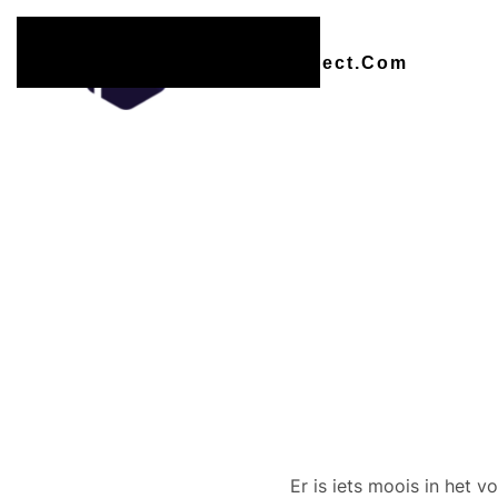
Overslaan en naar de inhoud gaan
Er zijn
Er is iets moois in het