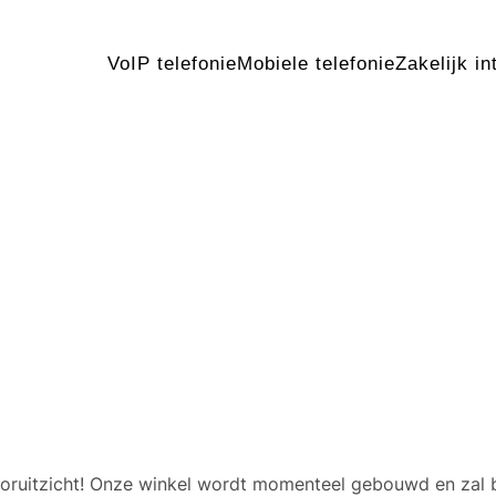
VoIP telefonie
Mobiele telefonie
Zakelijk in
 geweldige dingen in het v
 vooruitzicht! Onze winkel wordt momenteel gebouwd en zal 