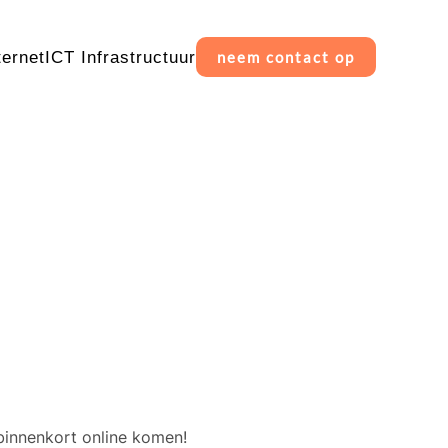
ternet
ICT Infrastructuur
neem contact op
erschiet
binnenkort online komen!