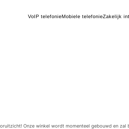
VoIP telefonie
Mobiele telefonie
Zakelijk in
 geweldige dingen in het v
 vooruitzicht! Onze winkel wordt momenteel gebouwd en zal 