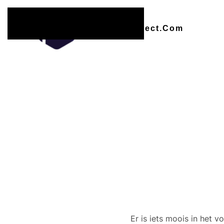
Overslaan en naar de inhoud gaan
Er zijn
Er is iets moois in het