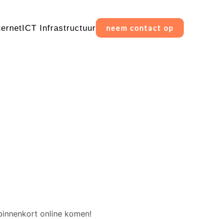
ternet
ICT Infrastructuur
neem contact op
erschiet
binnenkort online komen!