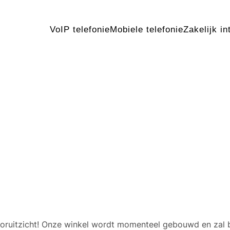
VoIP telefonie
Mobiele telefonie
Zakelijk in
 geweldige dingen in het v
 vooruitzicht! Onze winkel wordt momenteel gebouwd en zal 