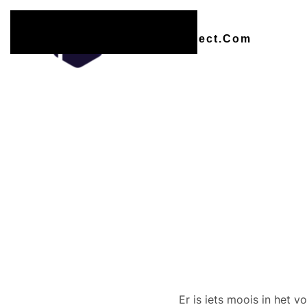
Overslaan en naar de inhoud gaan
Er zijn
Er is iets moois in het