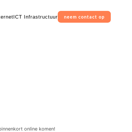
ternet
ICT Infrastructuur
neem contact op
erschiet
binnenkort online komen!