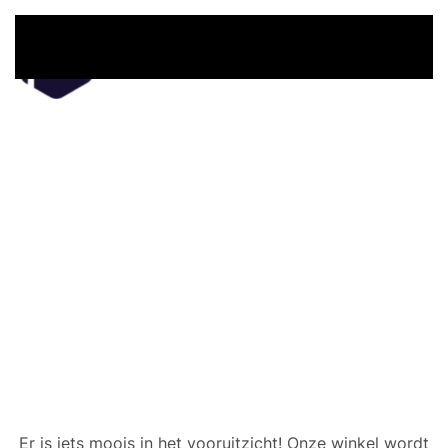
Overslaan en naar de inhoud gaan
Er zijn geweldige dingen
in het verschiet
Er is iets moois in het vooruitzicht! Onze winkel wordt