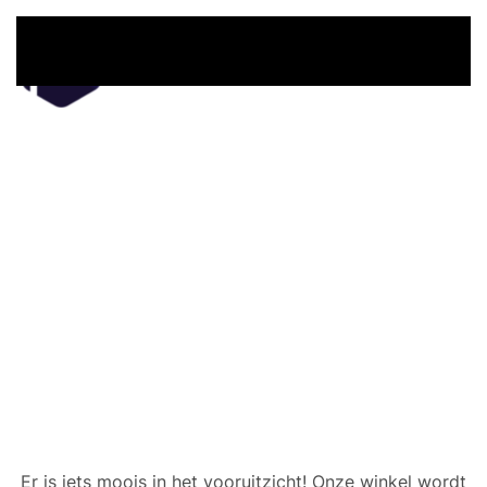
Overslaan en naar de inhoud gaan
Er zijn geweldige dingen
in het verschiet
Er is iets moois in het vooruitzicht! Onze winkel wordt