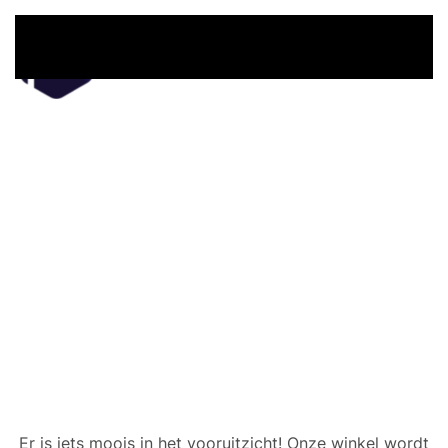
Overslaan en naar de inhoud gaan
Er zijn geweldige dingen
in het verschiet
Er is iets moois in het vooruitzicht! Onze winkel wordt