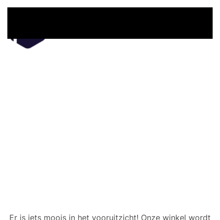
Overslaan en naar de inhoud gaan
Er zijn geweldige dingen
in het verschiet
Er is iets moois in het vooruitzicht! Onze winkel wordt