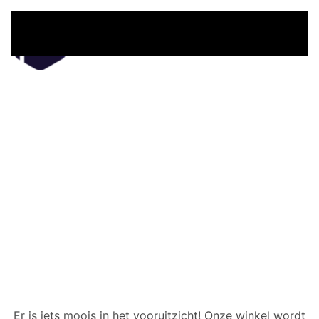
Overslaan en naar de inhoud gaan
Er zijn geweldige dingen
in het verschiet
Er is iets moois in het vooruitzicht! Onze winkel wordt