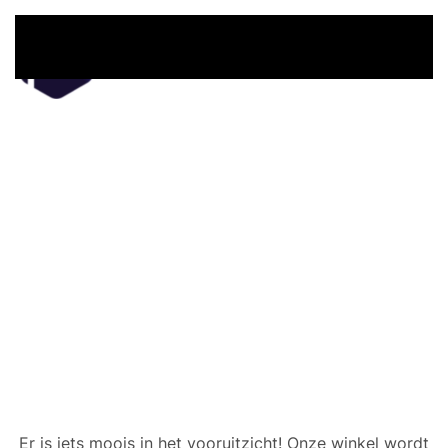
Overslaan en naar de inhoud gaan
Er zijn geweldige dingen
in het verschiet
Er is iets moois in het vooruitzicht! Onze winkel wordt