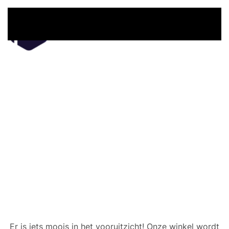
Overslaan en naar de inhoud gaan
Er zijn geweldige dingen
in het verschiet
Er is iets moois in het vooruitzicht! Onze winkel wordt