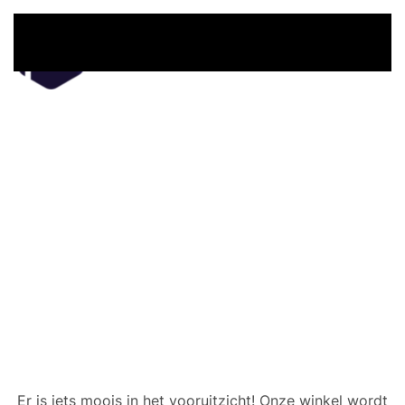
Overslaan en naar de inhoud gaan
Er zijn geweldige dingen
in het verschiet
Er is iets moois in het vooruitzicht! Onze winkel wordt