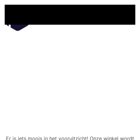
Overslaan en naar de inhoud gaan
Er zijn geweldige dingen
in het verschiet
Er is iets moois in het vooruitzicht! Onze winkel wordt