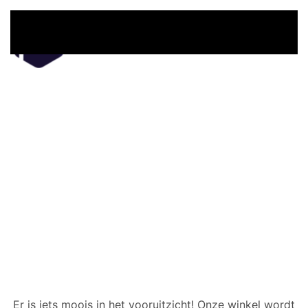
Overslaan en naar de inhoud gaan
Er zijn geweldige dingen
in het verschiet
Er is iets moois in het vooruitzicht! Onze winkel wordt