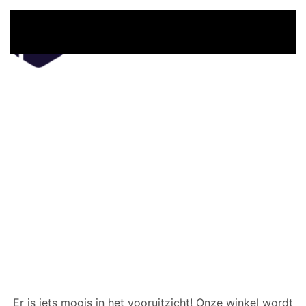
Overslaan en naar de inhoud gaan
Er zijn geweldige dingen
in het verschiet
Er is iets moois in het vooruitzicht! Onze winkel wordt